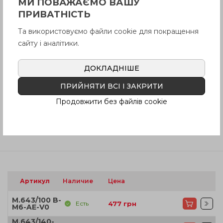
МИ ПОВАЖАЄМО ВАШУ
ПРИВАТНІСТЬ
Описание
Та використовуємо файли cookie для покращення
сайту і аналітики.
Вопрос о продукции
ДОКЛАДНІШЕ
ПРИЙНЯТИ ВСІ І ЗАКРИТИ
Инструкция (pdf.)
Продовжити без файлів cookie
Отзывы
Артикул
Наличие
Цена
M.643/100 B-
Есть
477
грн
M6-AE-V0
M.643/140-