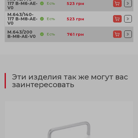
117 B-M6-AE-
Есть
523
грн
V0
M.643/140-
117 B-M8-AE-
Есть
523
грн
V0
M.643/200
Есть
761
грн
B-M8-AE-V0
Эти изделия так же могут вас
заинтересовать