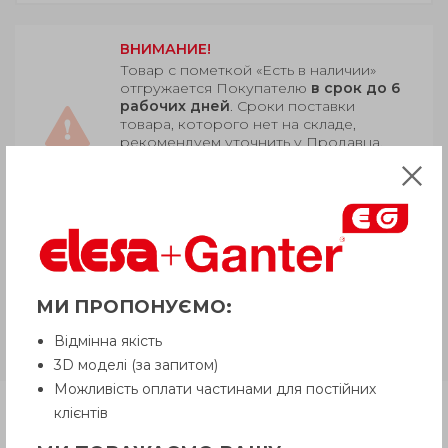
ВНИМАНИЕ!
Товар с пометкой «Есть в наличии»
отгружается Покупателю
в срок до 6
рабочих дней
. Сроки поставки
товара, которого нет на складе,
рекомендуем уточнить у Продавца.
Продавец оставляет за собой право
отпускать товар в базовой цветовой
гамме, если иное не оговорено
Покупателем.
M.643-AE-V0
Самозатухающий
МИ ПРОПОНУЄМО:
армированный технополимер,
латунные глухие резьбовые
Відмінна якість
втулки крепления
3D моделі (за запитом)
Можливість оплати частинами для постійних
клієнтів
Продукция