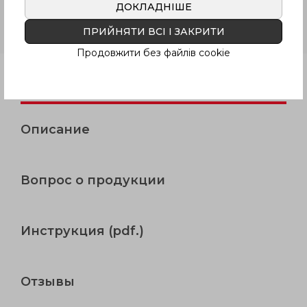
кронштейны цинк пластиковое
ДОКЛАДНІШЕ
покрытие, торцевые крышки
ПРИЙНЯТИ ВСІ І ЗАКРИТИ
пластик, серый цвет
Продовжити без файлів cookie
Продукция
Описание
Вопрос о продукции
Инструкция (pdf.)
Отзывы