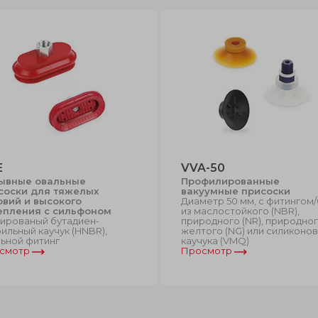
E
VVA-50
ывные овальные
Профилированные
соски для тяжелых
вакуумные присоски
овий и высокого
Диаметр 50 мм, с фитингом/
епления с сильфоном
из маслостойкого (NBR),
рированый бутадиен-
природного (NR), природно
ильный каучук (HNBR),
желтого (NG) или силиконо
льной фитинг
каучука (VMQ)
смотр
Просмотр