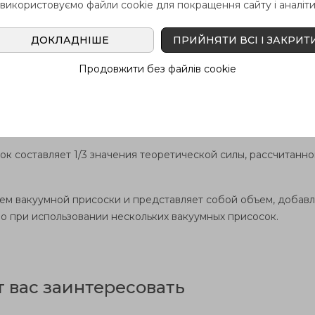
 використовуємо файли cookie для покращення сайту і аналіти
d
d
h
s
d
h
h
На
1
2
2
4
3
ДОКЛАДНІШЕ
ПРИЙНЯТИ ВСІ І ЗАКРИТ
Продовжити без файлів cookie
3
7
5
8
M5
23
6.5
ок составляет 1/3 значения теоретической силы, рассчитанно
ем вакуумной присоски и представляет собой объем, добав
о при использовании нескольких вакуумных присосок.
т вас заинтересовать