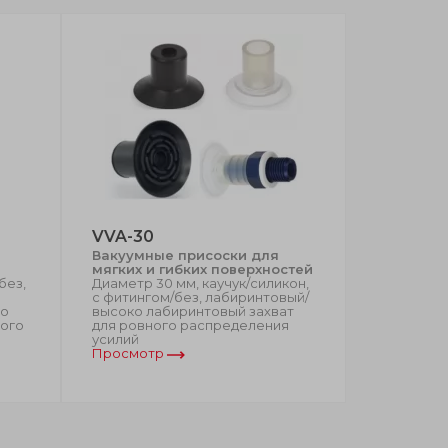
VVA-30
VVA-18
Вакуумные присоски для
Вакуумны
мягких и гибких поверхностей
Диаметр 1
без,
Диаметр 30 мм, каучук/силикон,
без, нитри
с фитингом/без, лабиринтовый/
природный 
го
высоко лабиринтовый захват
природный
вого
для ровного распределения
силиконо
усилий
Просмотр
Просмот