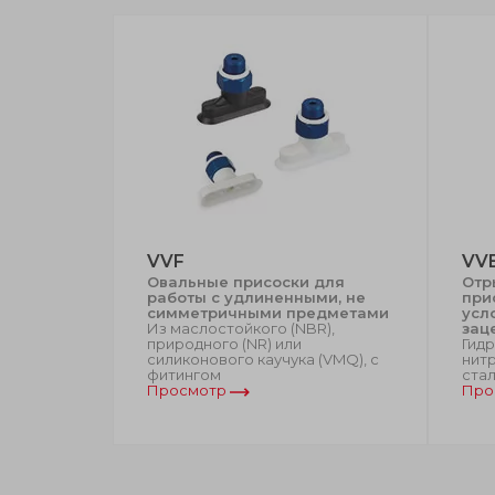
VVF
VV
Овальные присоски для
Отр
ные
работы с удлиненными, не
при
симметричными предметами
усл
ингом/без,
Из маслостойкого (NBR),
зац
природного (NR) или
Гид
родного
силиконового каучука (VMQ), с
нитр
иконового
фитингом
ста
Просмотр
Про