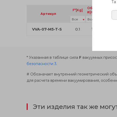
Та
Объем
F*[Kg]
d
#[mm
]
3
Артикул
VVA-07-M5-T-S
0.1
19
10.5
* Указанная в таблице сила
F
вакуумных присос
безопасности 3
.
# Обозначает внутренний геометрический объ
для расчета времени вакуумирования, особенн
Эти изделия так же могу