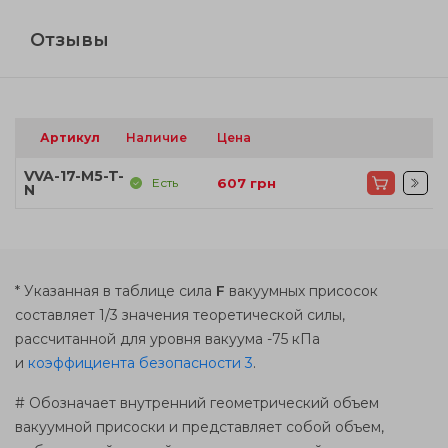
Отзывы
Артикул
Наличие
Цена
VVA-17-M5-T-
Есть
607
грн
N
* Указанная в таблице сила
F
вакуумных присосок
составляет 1/3 значения теоретической силы,
рассчитанной для уровня вакуума -75 кПа
и
коэффициента безопасности 3
.
# Обозначает внутренний геометрический объем
вакуумной присоски и представляет собой объем,