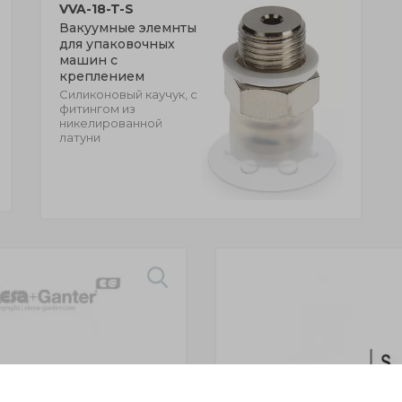
VVA-18-T-S
Вакуумные элемнты
для упаковочных
машин с
креплением
Силиконовый каучук, с
фитингом из
никелированной
латуни