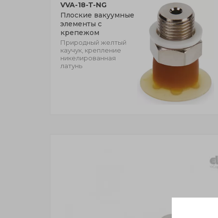
VVA-18-T-NG
Плоские вакуумные
элементы с
крепежом
Природный желтый
каучук, крепление
никелированная
латунь