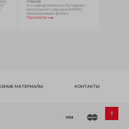
без,
стекла
природный 
)/
Из гидрированного бутадиен-
природный
и
нитрильного каучука (HNBR),
силиконо
алюминиевый фитинг
Просмотр
Просмот
ЕЗНЫЕ МАТЕРИАЛЫ
КОНТАКТЫ