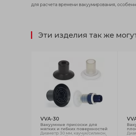
для расчета времени вакуумирования, особенн
Эти изделия так же могу
VVA-30
VVA
 для
Вакуумные присоски для
Вак
ми, не
мягких и гибких поверхностей
пло
едметами
Диаметр 30 мм, каучук/силикон,
Диам