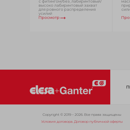
R),
с фитингом/без, лабиринтовый/
масл
высоко лабиринтовый захват
прир
 (VMQ), с
для ровного распределения
сил
усилий
Просмотр
Про
П
Copyright © 2019 – 2026. Все права защищены
Условия договора. Договор публичной оферты