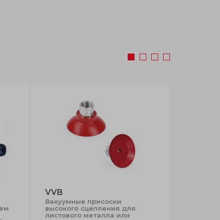
VVB
VVA-18
Вакуумные присоски
Вакуумны
ием
высокого сцепления для
Диаметр 1
листового металла или
без, нитри