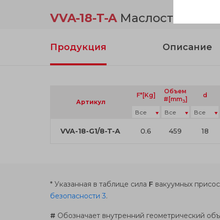
VVA-18-T-A
Маслостойкий к
Продукция
Описание
Объем
F*[Kg]
d
#[mm
]
3
Артикул
VVA-18-G1/8-T-A
0.6
459
18
* Указанная в таблице сила
F
вакуумных присос
безопасности 3
.
#
Обозначает внутренний геометрический объ