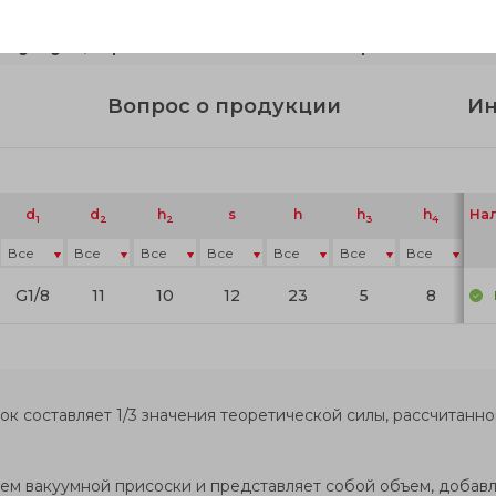
аучук, крепление никелированная
Вопрос о продукции
Ин
d
d
h
s
h
h
h
На
1
2
2
3
4
G1/8
11
10
12
23
5
8
2
ок составляет 1/3 значения теоретической силы, рассчитанно
ем вакуумной присоски и представляет собой объем, добав