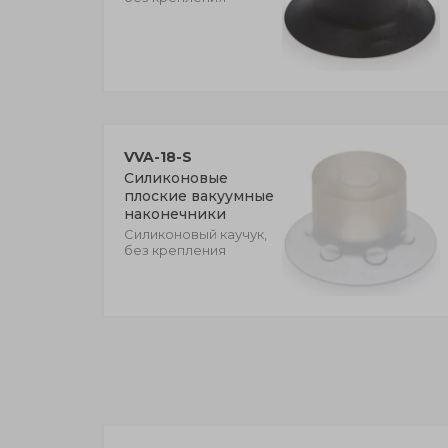
VVA-18-S
Силиконовые
плоские вакуумные
наконечники
Силиконовый каучук,
без крепления