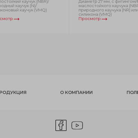
остойкий каучук (NBR)/
Диаметр 27 мм, с фитингом/
одный каучук (N)/
маслостойкого каучука (NBR
иконовый каучук (VMQ)
природного каучука (NR) ил
силикона (VMQ)
смотр
Просмотр
РОДУКЦИЯ
О КОМПАНИИ
ПОЛ