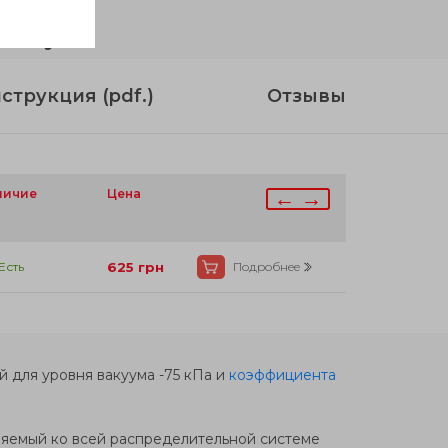
 латунь
струкция (pdf.)
Отзывы
личие
h
Цена
← →
1
.5
Есть
625
грн
Подробнее
й для уровня вакуума -75 кПа и
коэффициента
ляемый ко всей распределительной системе