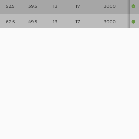
52.5
39.5
13
17
3000
62.5
49.5
13
17
3000
72.5
59.5
13
17
3000
82.5
69.5
13
17
3000
112.5
99.5
13
17
5000
62.5
49.5
13
17
5000
82.5
69.5
13
17
5000
24.5
11.5
13
17
2500
32.5
19.5
13
17
2500