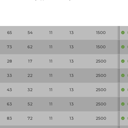
35
24
11
13
1500
45
34
11
13
1500
65
54
11
13
1500
73
62
11
13
1500
28
17
11
13
2500
33
22
11
13
2500
43
32
11
13
2500
63
52
11
13
2500
83
72
11
13
2500