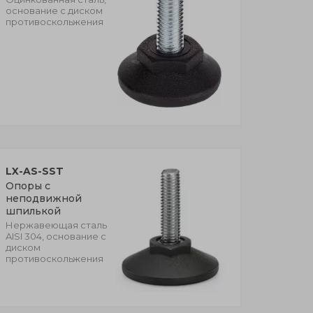
основание с диском
противоскольжения
LX-AS-SST
Опоры с
неподвижной
шпилькой
Нержавеющая сталь
AISI 304, основание с
диском
противоскольжения