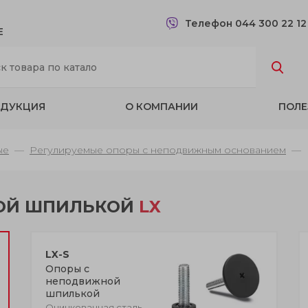
Телефон 044 300 22 1
Е
ДУКЦИЯ
О КОМПАНИИ
ПОЛЕ
ые
Регулируемые опоры с неподвижным основанием
ОЙ ШПИЛЬКОЙ
LX
LX-S
Опоры с
неподвижной
шпилькой
Оцинкованная сталь,