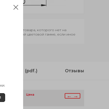
оки поставки товара, которого нет на
овар в базовой цветовой гамме, если иное
струкция (pdf.)
Отзывы
ки.
личие
Цена
← →
И