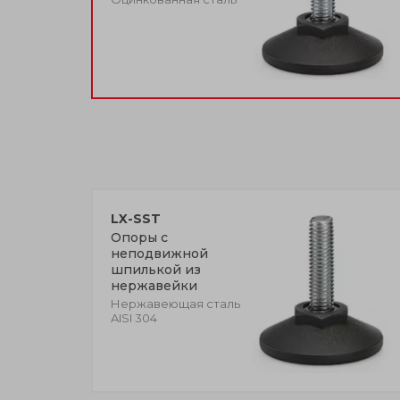
LX-SST
Опоры с
неподвижной
шпилькой из
нержавейки
Нержавеющая сталь
AISI 304