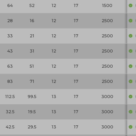
64
52
12
17
1500
28
16
12
17
2500
33
21
12
17
2500
43
31
12
17
2500
63
51
12
17
2500
83
71
12
17
2500
112.5
99.5
13
17
3000
32.5
19.5
13
17
3000
42.5
29.5
13
17
3000