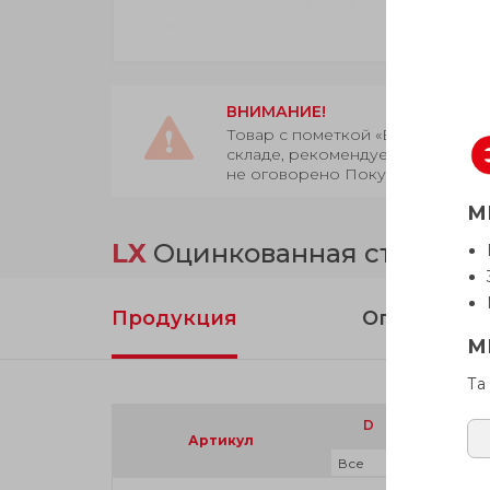
ВНИМАНИЕ!
Товар с пометкой «Есть в нали
складе, рекомендуем уточнить у
не оговорено Покупателем.
М
LX
Оцинкованная сталь
Продукция
Описание
М
Та
D
d
Артикул