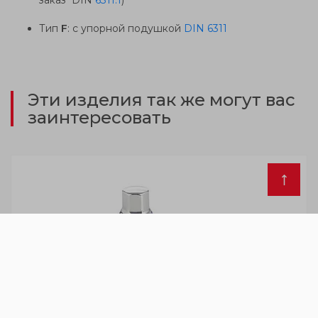
Тип
F
: с упорной подушкой
DIN 6311
Эти изделия так же могут вас
заинтересовать
GN 1580