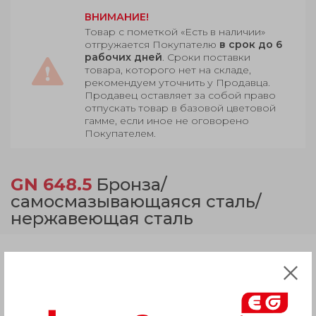
ВНИМАНИЕ!
Товар с пометкой «Есть в наличии»
отгружается Покупателю
в срок до 6
рабочих дней
. Сроки поставки
товара, которого нет на складе,
рекомендуем уточнить у Продавца.
Продавец оставляет за собой право
отпускать товар в базовой цветовой
гамме, если иное не оговорено
Покупателем.
GN 648.5
Бронза/
самосмазывающаяся сталь/
нержавеющая сталь
Продукция
Описание