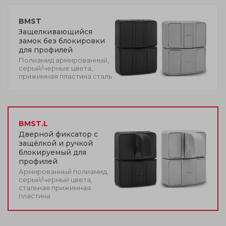
BMST
Защелкивающийся
замок без блокировки
для профилей
Полиамид армированный,
серый/черные цвета,
прижимная пластина сталь
BMST.L
Дверной фиксатор с
защёлкой и ручкой
блокируемый для
профилей
Армированный полиамид,
серый/черный цвета,
стальная прижимная
пластина