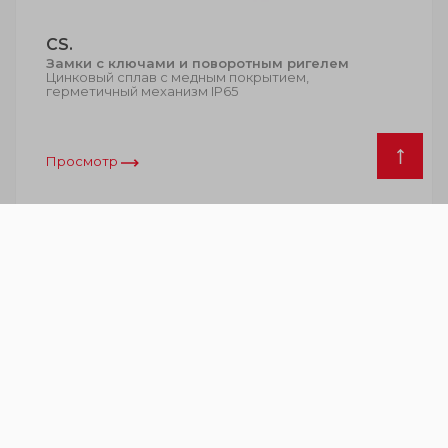
CS.
Замки с ключами и поворотным ригелем
Цинковый сплав с медным покрытием,
герметичный механизм IP65
Просмотр