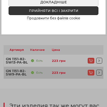
ДОКЛАДНІШЕ
Инструкция (pdf.)
ПРИЙНЯТИ ВСІ І ЗАКРИТИ
Продовжити без файлів cookie
Отзывы
Артикул
Наличие
Цена
GN 1151-82-
Есть
223
грн
SW13-PA-BL
GN 1151-82-
Есть
223
грн
SW9-PA-BL
Эти изделия так же могут вас