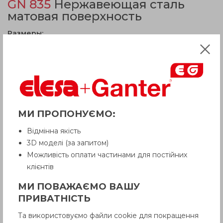
GN 835
Нержавеющая сталь
матовая поверхность
Размеры:
d
58
1
d
M 8
2
l
20
d
16
3
h
7
2
b
7
МИ ПРОПОНУЄМО:
h
26.5
1
Відмінна якість
Вес
75
3D моделі (за запитом)
Можливість оплати частинами для постійних
клієнтів
МИ ПОВАЖАЄМО ВАШУ
ПРИВАТНІСТЬ
Та використовуємо файли cookie для покращення