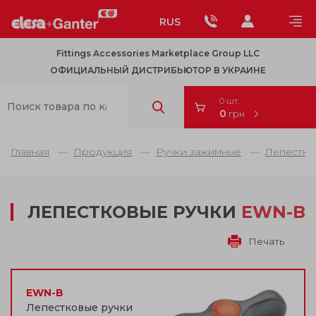
RUS
Fittings Accessories Marketplace Group LLC
ОФИЦИАЛЬНЫЙ ДИСТРИБЬЮТОР В УКРАИНЕ
0 шт.
0
грн
Главная
Продукция
Ручки зажимные
Лепестко
ЛЕПЕСТКОВЫЕ РУЧКИ
EWN-B
Печать
EWN-B
Лепестковые ручки