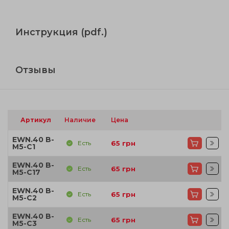
Инструкция (pdf.)
Отзывы
Артикул
Наличие
Цена
EWN.40 B-
Есть
65
грн
M5-C1
EWN.40 B-
Есть
65
грн
M5-C17
EWN.40 B-
Есть
65
грн
M5-C2
EWN.40 B-
Есть
65
грн
M5-C3