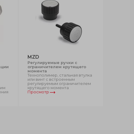
MZD
GN 536
Регулируемые ручки с
Ручки га
ации
ограничителем крутящего
стали с 
момента
Нержавею
Технополимер, стальная втулка
или полир
или винт с встроенным
регулируемым ограничителем
ким
крутящего момента
ения
Просмотр
Просмот