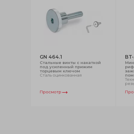
GN 464.1
BT
Стальные винты с накаткой
Мин
йн
под усиленный прижим
риф
ная
торцевым ключом
заж
уни или
Сталь оцинкованная
пом
шпилька
Техн
ржавеющей
рез
Просмотр
Про