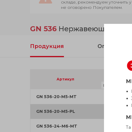
складе, рекомендуем уточнить у
не оговорено Покупателем.
GN 536
Нержавеющая сталь
Продукция
Описание
d
1
Артикул
М
GN 536-20-M5-MT
20
GN 536-20-M5-PL
20
М
GN 536-24-M6-MT
24
Та