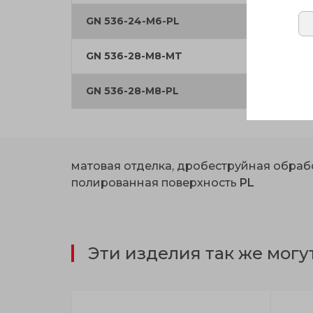
GN 536-24-M6-PL
24
GN 536-28-M8-MT
28
GN 536-28-M8-PL
28
матовая отделка, дробеструйная обра
полированная поверхность
PL
Эти изделия так же могу