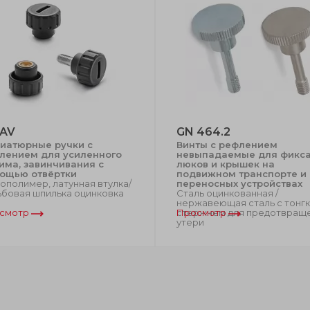
-AV
GN 464.2
иатюрные ручки с
Винты с рефлением
лением для усиленного
невыпадаемые для фикс
има, завинчивания с
люков и крышек на
ощью отвёртки
подвижном транспорте и
ополимер, латунная втулка/
переносных устройствах
ьбовая шпилька оцинковка
Сталь оцинкованная /
нержавеющая сталь с тонг
смотр
стержнем для предотвращ
Просмотр
утери