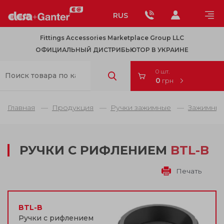
RUS
Fittings Accessories Marketplace Group LLC
ОФИЦИАЛЬНЫЙ ДИСТРИБЬЮТОР В УКРАИНЕ
0 шт.
0
грн
Главная
Продукция
Ручки зажимные
Зажимные
РУЧКИ С РИФЛЕНИЕМ
BTL-B
Печать
BTL-B
Ручки с рифлением