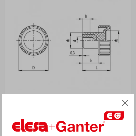
ВНИМАНИЕ!
Товар с пометкой «Есть в наличии»
отгружается Покупателю
в срок до 6
рабочих дней
. Сроки поставки
товара, которого нет на складе,