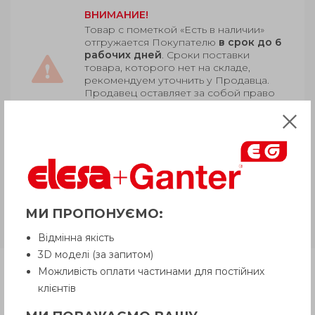
ВНИМАНИЕ!
Товар с пометкой «Есть в наличии»
отгружается Покупателю
в срок до 6
рабочих дней
. Сроки поставки
товара, которого нет на складе,
рекомендуем уточнить у Продавца.
Продавец оставляет за собой право
отпускать товар в базовой цветовой
гамме, если иное не оговорено
Покупателем.
VCHT-FP-AZ
Армированный
технополимер, стальная
оцинкованная втулка, сквозное
МИ ПРОПОНУЄМО:
отверстие без резьбы Н7
Відмінна якість
3D моделі (за запитом)
Можливість оплати частинами для постійних
Продукция
клієнтів