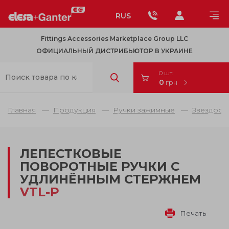
RUS
Fittings Accessories Marketplace Group LLC
ОФИЦИАЛЬНЫЙ ДИСТРИБЬЮТОР В УКРАИНЕ
0 шт.
0
грн
Главная
Продукция
Ручки зажимные
Звездооб
ЛЕПЕСТКОВЫЕ
ПОВОРОТНЫЕ РУЧКИ С
УДЛИНЁННЫМ СТЕРЖНЕМ
VTL-P
Печать