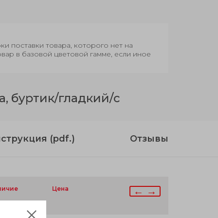
оки поставки товара, которого нет на
овар в базовой цветовой гамме, если иное
, буртик/гладкий/с
струкция (pdf.)
Отзывы
личие
b
m
Цена
← →