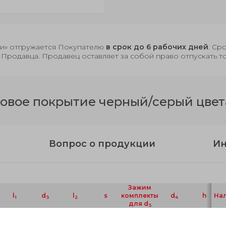
чии» отгружается Покупателю
в срок до 6 рабочих дней
. Ср
 Продавца. Продавец оставляет за собой право отпускать т
вое покрытие черный/серый цвета
Вопрос о продукции
Ин
Зажим
l
d
l
s
комплекты
d
h
На
1
3
2
4
для d
3