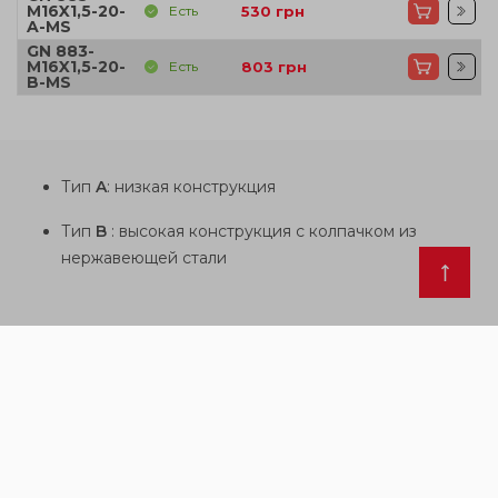
M16X1,5-20-
Есть
530
грн
A-MS
GN 883-
M16X1,5-20-
Есть
803
грн
B-MS
Тип
A
: низкая конструкция
Тип
B
: высокая конструкция с колпачком из
нержавеющей стали
Эти изделия так же могут вас
заинтересовать