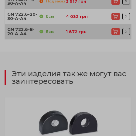
Под заказ
3 917
грн
30-A-A4
GN 722.6-20-
Есть
4 032
грн
30-A-A4
GN 722.6-8-
Есть
1 872
грн
20-A-A4
Эти изделия так же могут вас
заинтересовать