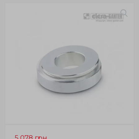
5 078
грн