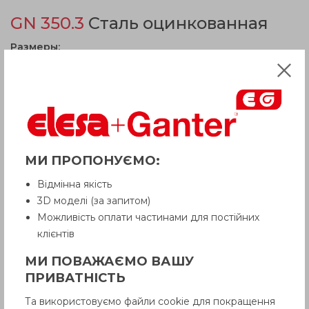
GN 350.3
Сталь оцинкованная
Размеры:
d
-
80
1
1
Для болта до max
M 36
d
44
2
d
61
3
Статическая нагрузкав кН
495
h
20
МИ ПРОПОНУЄМО:
Вес
425
Відмінна якість
3D моделі (за запитом)
Можливість оплати частинами для постійних
клієнтів
МИ ПОВАЖАЄМО ВАШУ
ПРИВАТНІСТЬ
Та використовуємо файли cookie для покращення