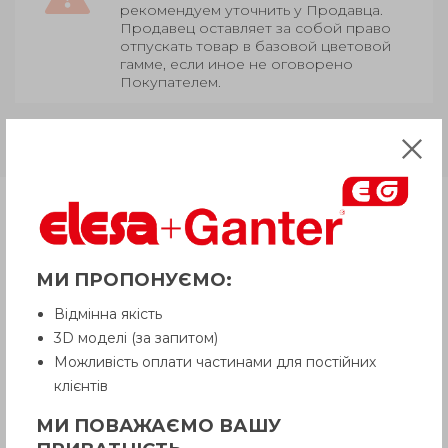
рекомендуем уточнить у Продавца.
Продавец оставляет за собой право
отпускать товар в базовой цветовой
гамме, если иное не оговорено
Покупателем.
GN 920.2
Сталь чернение
Продукция
МИ ПРОПОНУЄМО:
Описание
Відмінна якість
3D моделі (за запитом)
Вопрос о продукции
Можливість оплати частинами для постійних
клієнтів
МИ ПОВАЖАЄМО ВАШУ
Инструкция (pdf.)