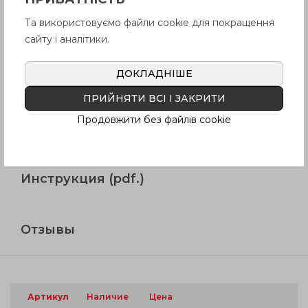
Та використовуємо файли cookie для покращення
Продукция
сайту і аналітики.
ДОКЛАДНІШЕ
Описание
ПРИЙНЯТИ ВСІ І ЗАКРИТИ
Продовжити без файлів cookie
Вопрос о продукции
Инструкция (pdf.)
Отзывы
Артикул
Наличие
Цена