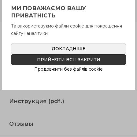
сталь, ручка абразивостойкий
дюропласт, с призматической
МИ ПОВАЖАЄМО ВАШУ
зажимной вилкой
ПРИВАТНІСТЬ
Та використовуємо файли cookie для покращення
Продукция
сайту і аналітики.
ДОКЛАДНІШЕ
Описание
ПРИЙНЯТИ ВСІ І ЗАКРИТИ
Продовжити без файлів cookie
Вопрос о продукции
Инструкция (pdf.)
Отзывы