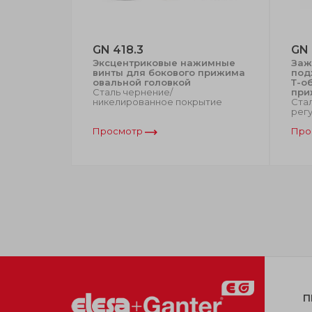
GN 418.3
GN 
зажимы
Эксцентриковые нажимные
Заж
орного
винты для бокового прижима
под
овальной головкой
Т-о
 зубчатая/
Сталь чернение/
при
мная
никелированное покрытие
Стал
а
рег
Просмотр
Про
П