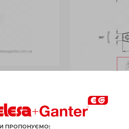
чии» отгружается Покупателю
в срок до 6 рабочих дней
. Ср
 Продавца. Продавец оставляет за собой право отпускать т
И ПРОПОНУЄМО: