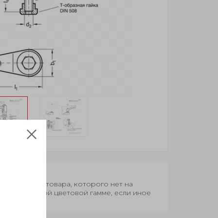
оки поставки товара, которого нет на
овар в базовой цветовой гамме, если иное