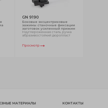
GN 9190
GN 9190
я
Боковые эксцентриковые
Опорные 
ма
зажимы станочные фиксации
креплени
заготовок усиленный прижим
зажимов G
Науглероженная сталь, ручка
GN 9190.2
абразивостойкий дюропласт
Закаленна
Просмотр
Просмот
ЕЗНЫЕ МАТЕРИАЛЫ
КОНТАКТЫ