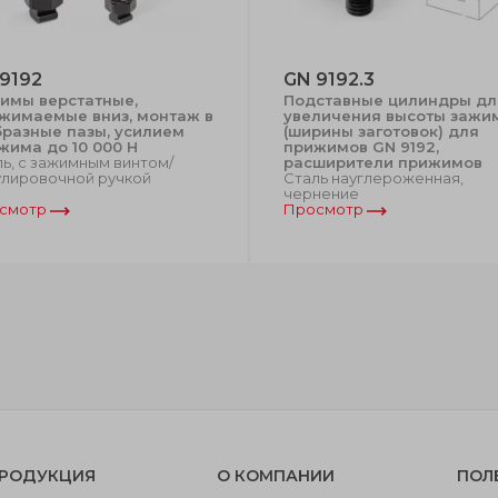
9192
GN 9192.3
имы верстатные,
Подставные цилиндры дл
жимаемые вниз, монтаж в
увеличения высоты зажи
бразные пазы, усилием
(ширины заготовок) для
жима до 10 000 Н
прижимов GN 9192,
ь, с зажимным винтом/
расширители прижимов
улировочной ручкой
Сталь науглероженная,
чернение
смотр
Просмотр
РОДУКЦИЯ
О КОМПАНИИ
ПОЛ