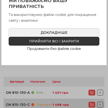
МИ ПОВАЖАЄМО ВАШУ
Описание
ПРИВАТНІСТЬ
Та використовуємо файли cookie для покращення
сайту і аналітики.
Вопрос о продукции
ДОКЛАДНІШЕ
Инструкция (pdf.)
ПРИЙНЯТИ ВСІ І ЗАКРИТИ
Продовжити без файлів cookie
Отзывы
Артикул
Наличие
Цена
GN 810-130-A
Есть
1 401
грн
GN 810-130-C
Под заказ
1 498
грн