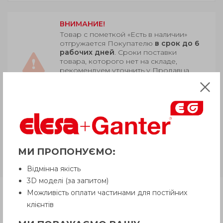
ВНИМАНИЕ!
Товар с пометкой «Есть в наличии»
отгружается Покупателю
в срок до 6
рабочих дней
. Сроки поставки
товара, которого нет на складе,
рекомендуем уточнить у Продавца.
Продавец оставляет за собой право
отпускать товар в базовой цветовой
гамме, если иное не оговорено
Покупателем.
GN 810
Сталь оцинкованная,
МИ ПРОПОНУЄМО:
прихват вилка/зажимной винт с
головкой/рычаг
Відмінна якість
3D моделі (за запитом)
Можливість оплати частинами для постійних
Продукция
клієнтів