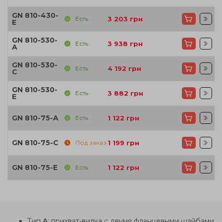
GN 810-430-
Есть
3 203
грн
E
GN 810-530-
Есть
3 938
грн
A
GN 810-530-
Есть
4 192
грн
C
GN 810-530-
Есть
3 882
грн
E
GN 810-75-A
Есть
1 122
грн
GN 810-75-C
Под заказ
1 199
грн
GN 810-75-E
Есть
1 122
грн
Тип
A
: прихват-вилка с двумя фланцевыми шайбами