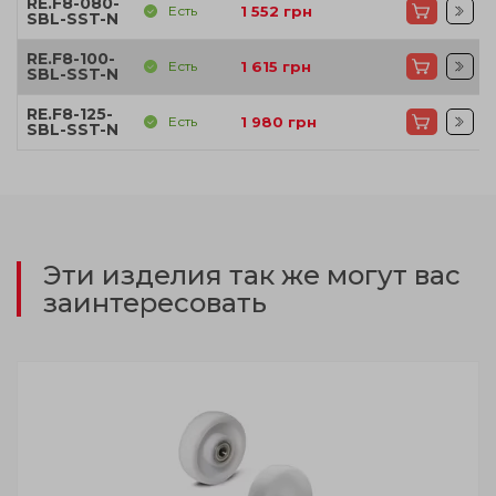
RE.F8-080-
Есть
1 552
грн
SBL-SST-N
RE.F8-100-
Есть
1 615
грн
SBL-SST-N
RE.F8-125-
Есть
1 980
грн
SBL-SST-N
Эти изделия так же могут вас
заинтересовать