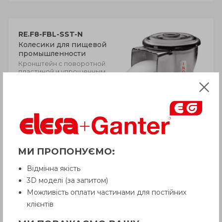
RE.F8-FBL-SST-N
Колесики для пищевой
промышленности
Кронштейн с поворотной
пластиной и упрощенным
монтажом, без тормоза,
нержавеющая сталь
МИ ПРОПОНУЄМО:
Відмінна якість
3D моделі (за запитом)
Можливість оплати частинами для постійних
RE.F8-FBF-SST-N
Блокируемые
клієнтів
поворотные колеса
коррозионно стойкие