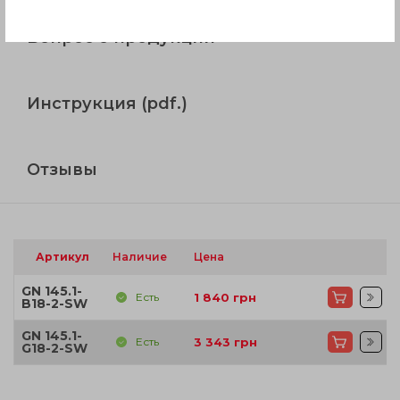
Вопрос о продукции
Инструкция (pdf.)
Отзывы
Артикул
Наличие
Цена
GN 145.1-
Есть
1 840
грн
B18-2-SW
GN 145.1-
Есть
3 343
грн
G18-2-SW