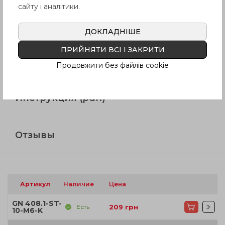
сайту і аналітики.
Описание
ДОКЛАДНІШЕ
ПРИЙНЯТИ ВСІ І ЗАКРИТИ
Вопрос о продукции
Продовжити без файлів cookie
Инструкция (pdf.)
Отзывы
Артикул
Наличие
Цена
GN 408.1-ST-
Есть
209
грн
10-M6-K