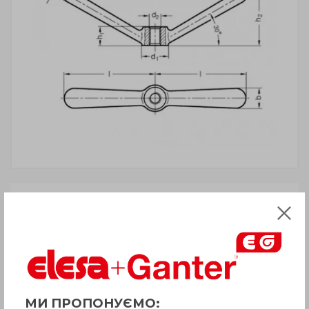
ВНИМАНИЕ!
Товар с пометкой «Есть в наличии»
отгружается Покупателю
в срок до 6
рабочих дней
. Сроки поставки
товара, которого нет на складе,
рекомендуем уточнить у Продавца.
Продавец оставляет за собой право
отпускать товар в базовой цветовой
гамме, если иное не оговорено
МИ ПРОПОНУЄМО: