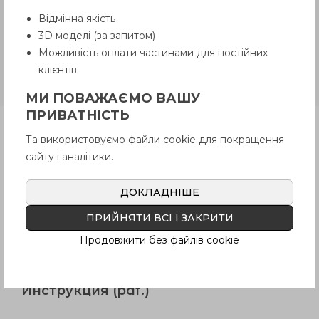
Покупателем.
Відмінна якість
3D моделі (за запитом)
GN 206.1-NI
Нержавеющая
Можливість оплати частинами для постійних
сталь, сквозное резьбовое
клієнтів
отверстие
МИ ПОВАЖАЄМО ВАШУ
ПРИВАТНІСТЬ
Продукция
Та використовуємо файли cookie для покращення
сайту і аналітики.
Описание
ДОКЛАДНІШЕ
ПРИЙНЯТИ ВСІ І ЗАКРИТИ
Вопрос о продукции
Продовжити без файлів cookie
Инструкция (pdf.)