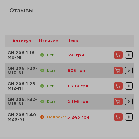
Отзывы
Артикул
Наличие
Цена
GN 206.1-16-
Есть
391
грн
M8-NI
GN 206.1-20-
Есть
805
грн
M10-NI
GN 206.1-25-
Есть
1 309
грн
M12-NI
GN 206.1-32-
Есть
2 196
грн
M16-NI
GN 206.1-40-
Под заказ
3 243
грн
M20-NI