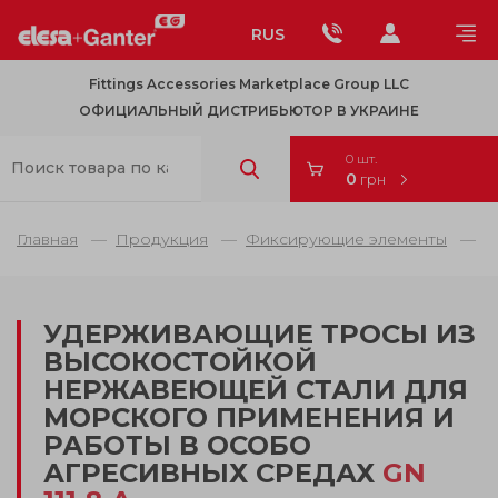
RUS
Fittings Accessories Marketplace Group LLC
ОФИЦИАЛЬНЫЙ ДИСТРИБЬЮТОР В УКРАИНЕ
0 шт.
0
грн
Главная
Продукция
Фиксирующие элементы
Ш
УДЕРЖИВАЮЩИЕ ТРОСЫ ИЗ
ВЫСОКОСТОЙКОЙ
НЕРЖАВЕЮЩЕЙ СТАЛИ ДЛЯ
МОРСКОГО ПРИМЕНЕНИЯ И
РАБОТЫ В ОСОБО
АГРЕСИВНЫХ СРЕДАХ
GN