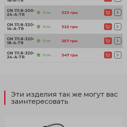
18-A-TR
GN 111.8-200-
Есть
333
грн
24-A-TR
GN 111.8-320-
Есть
322
грн
14-A-TR
GN 111.8-320-
Есть
357
грн
18-A-TR
GN 111.8-320-
Есть
347
грн
24-A-TR
Эти изделия так же могут вас
заинтересовать