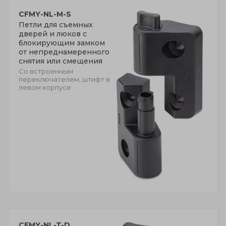
CFMY-NL-M-S
Петли для съемных
дверей и люков с
блокирующим замком
от непреднамеренного
снятия или смещения
Со встроенным
переключателем, штифт в
левом корпусе
CFMY-NL-T-D