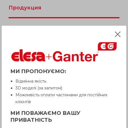
Продукция
Описание
Вопрос о продукции
Инструкция (pdf.)
МИ ПРОПОНУЄМО:
Відмінна якість
3D моделі (за запитом)
Отзывы
Можливість оплати частинами для постійних
клієнтів
МИ ПОВАЖАЄМО ВАШУ
ПРИВАТНІСТЬ
Артикул
Наличие
Цена