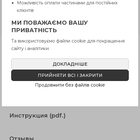
Можливість оплати частинами для постійних
GN 423-ELS
Боковые стойки
клієнтів
полиамид черный цвет, планка
анодированный алюминий
МИ ПОВАЖАЄМО ВАШУ
естественный цвет
ПРИВАТНІСТЬ
Та використовуємо файли cookie для покращення
Продукция
сайту і аналітики.
ДОКЛАДНІШЕ
Описание
ПРИЙНЯТИ ВСІ І ЗАКРИТИ
Продовжити без файлів cookie
Вопрос о продукции
Инструкция (pdf.)
Отзывы