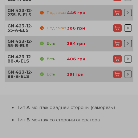
GN 423-12-
Под заказ
446
грн
235-B-ELS
GN 423-12-
Под заказ
386
грн
55-A-ELS
GN 423-12-
Есть
384
грн
55-B-ELS
GN 423-12-
Есть
406
грн
88-A-ELS
GN 423-12-
Есть
391
грн
88-B-ELS
Тип
A
: монтаж с задней стороны (саморезы)
Тип
B
: монтаж со стороны оператора