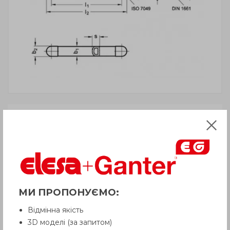
ВНИМАНИЕ!
Товар с пометкой «Есть в наличии»
отгружается Покупателю
в срок до 6
рабочих дней
. Сроки поставки
товара, которого нет на складе,
рекомендуем уточнить у Продавца.
Продавец оставляет за собой право
отпускать товар в базовой цветовой
МИ ПРОПОНУЄМО:
гамме, если иное не оговорено
Покупателем.
Відмінна якість
3D моделі (за запитом)